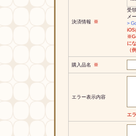
受
メ
決済情報
※
> G
iO
※G
に
（例：
購入品名
※
エラー表示内容
エ