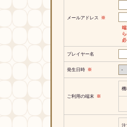
メールアドレス
※
端
ら
必
プレイヤー名
発生日時
※
機
ご利用の端末
※
注