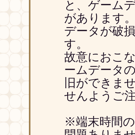
と、ゲーム
があります
データが破
す。
故意におこ
ームデータ
旧ができま
せんようご
※端末時間
問題ありませ