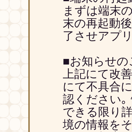
まずは端末
末の再起動
了させアプ
■お知らせの
上記にて改
にて不具合
認ください｡
できる限り
境の情報を