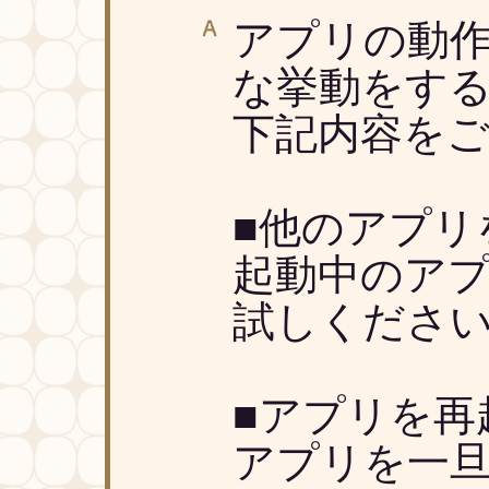
アプリの動
な挙動をす
下記内容を
■他のアプリ
起動中のア
試しくださ
■アプリを再
アプリを一