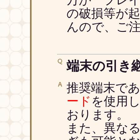
の破損等が
んので、ご
端末の引き
推奨端末で
ード
を使用
おります。
また、異なるO