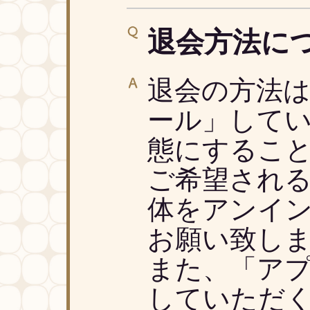
退会方法に
退会の方法
ール」して
態にするこ
ご希望され
体をアンイ
お願い致し
また、「ア
していただ