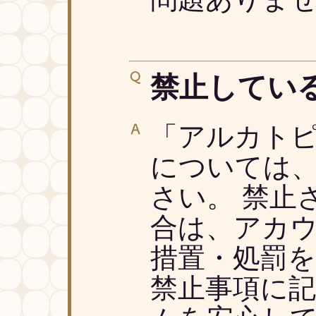
禁止してい
「アルカト
については
さい。 禁止
合は、アカ
措置・処罰を
禁止事項に