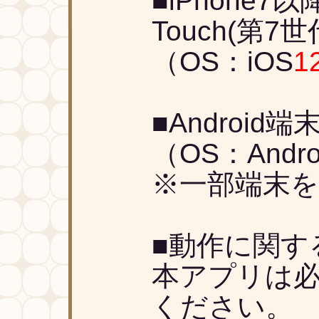
■iPhone7
Touch(第7
（OS：iOS
1
■Android端
（OS：Andro
※一部端末
■動作に関す
本アプリは必
ください。