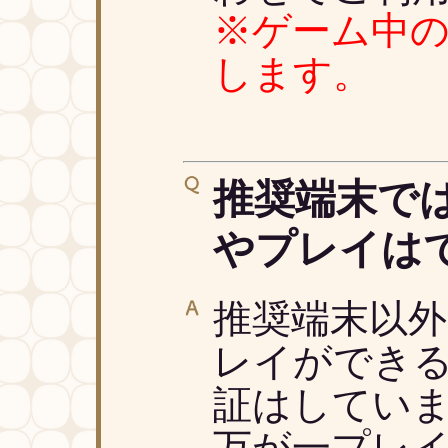
※ゲーム中の
します。
推奨端末で
やプレイは
推奨端末以
レイができ
証はしてい
万が一プレ