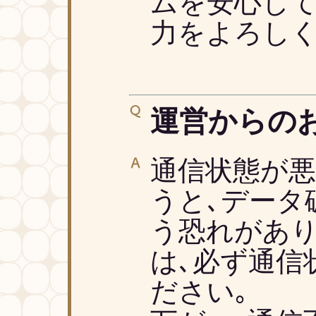
ムを安心して
力をよろし
運営からの
通信状態が
うと､データ
う恐れがあり
は､必ず通信
ださい｡