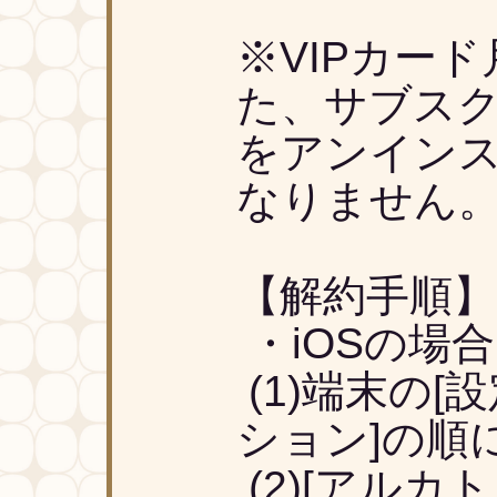
※VIPカー
た、サブスク
をアンイン
なりません
【解約手順】
・iOSの場合
(1)端末の[設定]
ション]の順
(2)[アルカ