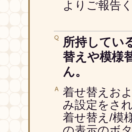
よりご報告く
所持してい
替えや模様
ん。
着せ替えお
み設定をさ
着せ替え/模
の表示のボ