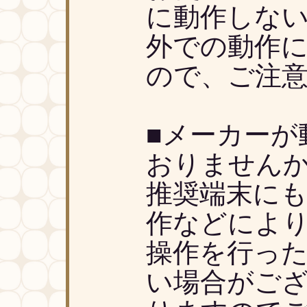
に動作しない
外での動作
ので、ご注
■メーカーが
おりません
推奨端末に
作などによ
操作を行った
い場合がござ