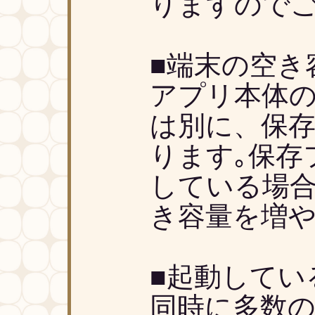
りますので
■端末の空き
アプリ本体
は別に、保
ります｡保存
している場
き容量を増や
■起動してい
同時に多数