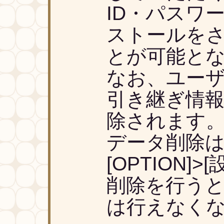
ID・パスワ
ストールを
とが可能と
なお、ユー
引き継ぎ情
除されます
データ削除
[OPTION]
削除を行う
は行えなく