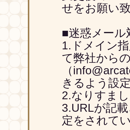
せをお願い
■迷惑メール
1.ドメイン
て弊社から
（info@arca
きるよう設
2.なりすま
3.URLが
定をされて