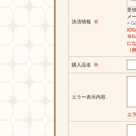
受
メ
決済情報
※
> G
iO
※G
に
（例：
購入品名
※
エラー表示内容
エ