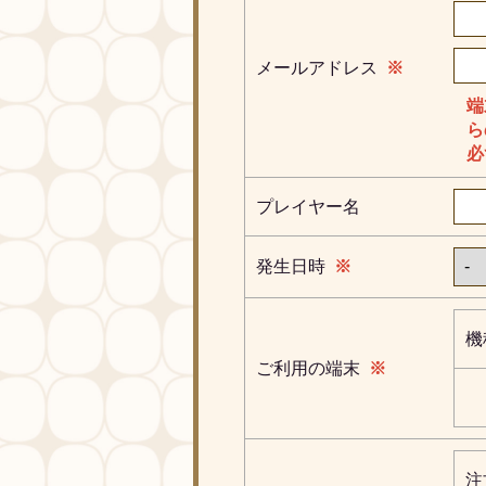
メールアドレス
※
端
ら
必
プレイヤー名
発生日時
※
機
ご利用の端末
※
注