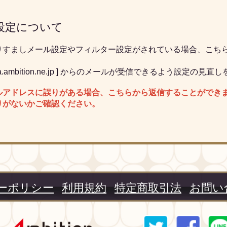
設定について
りすましメール設定やフィルター設定がされている場合、こち
pia.ambition.ne.jp ] からのメールが受信できるよう設定の
ルアドレスに誤りがある場合、こちらから返信することができ
りがないかご確認ください。
ーポリシー
利用規約
特定商取引法
お問い