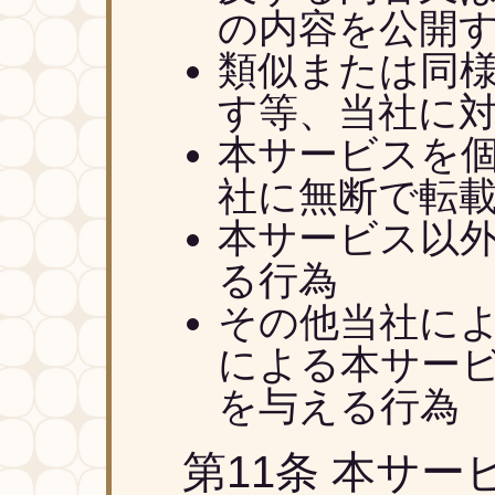
の内容を公開
類似または同
す等、当社に
本サービスを
社に無断で転載
本サービス以
る行為
その他当社に
による本サー
を与える行為
第11条 本サ