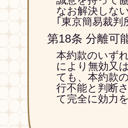
なお解決しない
｢東京簡易裁判
第18条 分離可
本約款のいず
により無効又
ても、本約款
行不能と判断
て完全に効力