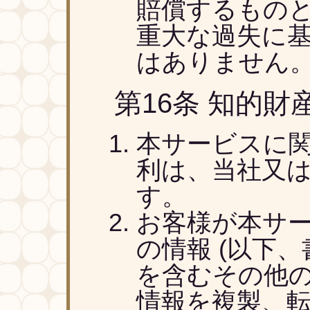
賠償するもの
重大な過失に
はありません
第16条 知的財
本サービスに
利は、当社又
す。
お客様が本サ
の情報 (以下
を含むその他
情報を複製、