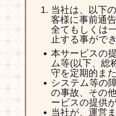
当社は、以下
客様に事前通
全てもしくは
止する事がで
本サービスの提
ム等(以下、総
守を定期的ま
システム等の
の事故、その
ービスの提供
当社が、運営