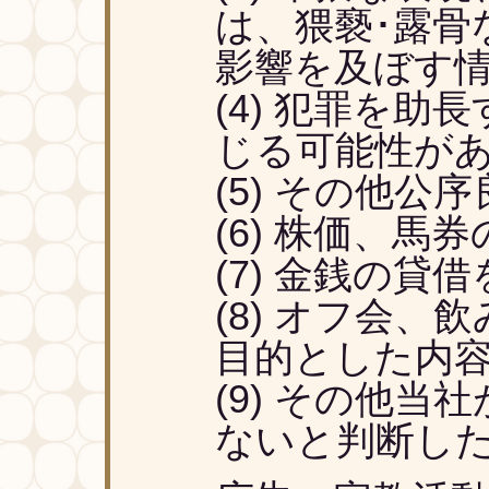
は、猥褻･露骨
影響を及ぼす
犯罪を助長
じる可能性が
その他公序
株価、馬券
金銭の貸借
オフ会、飲
目的とした内
その他当社
ないと判断した