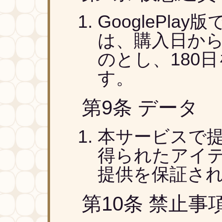
GooglePl
は、購入日から
のとし、180
す。
第9条 データ
本サービスで
得られたアイ
提供を保証さ
第10条 禁止事