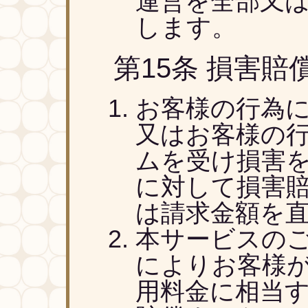
運営を全部又
します。
第15条 損害賠
お客様の行為
又はお客様の
ムを受け損害
に対して損害
は請求金額を
本サービスの
によりお客様
用料金に相当