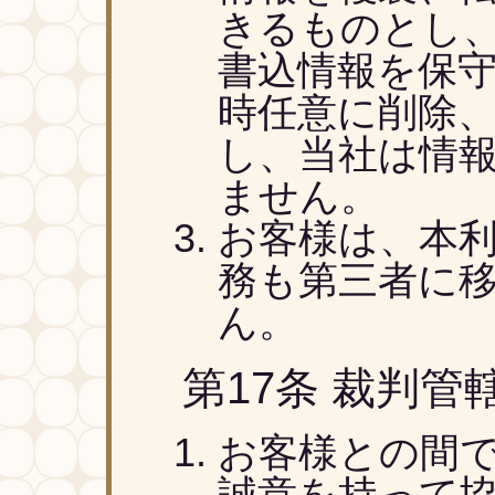
きるものとし
書込情報を保
時任意に削除
し、当社は情
ません。
お客様は、本
務も第三者に
ん。
第17条 裁判管
お客様との間
誠意を持って