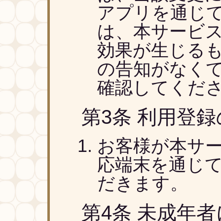
アプリを通じ
は、本サービ
効果が生じる
の告知がなく
確認してくだ
第3条 利用登
お客様が本サ
応端末を通じ
だきます。
第4条 未成年