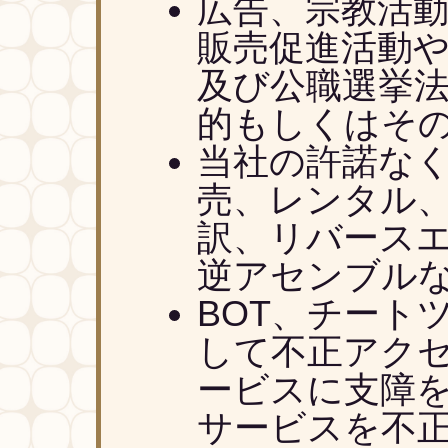
広告、宗教活
販売促進活動
及び公職選挙
的もしくはそ
当社の許諾な
売、レンタル
訳、リバース
逆アセンブル
BOT、チート
して不正アク
ービスに支障
サービスを不