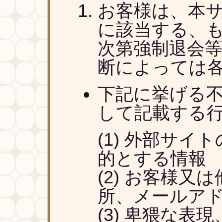
お客様は、本
に該当する、
次第強制退会
断によっては
下記に挙げる
して記載する
外部サイト
的とする情報
お客様又は
所、メールア
卑猥な表現